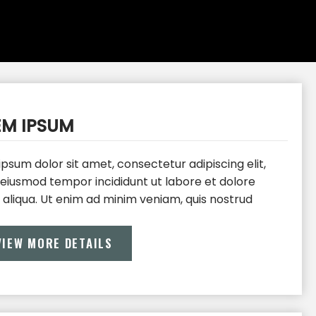
EM IPSUM
psum dolor sit amet, consectetur adipiscing elit,
 eiusmod tempor incididunt ut labore et dolore
aliqua. Ut enim ad minim veniam, quis nostrud
ation ullamco laboris nisi ut aliquip ex ea commodo
at. Duis aute irure dolor in reprehenderit in
VIEW MORE DETAILS
te velit esse cillum dolore eu fugiat nulla pariatur.
eur sint occaecat cupidatat non proident, sunt in
ui officia deserunt mollit anim id est laborum.