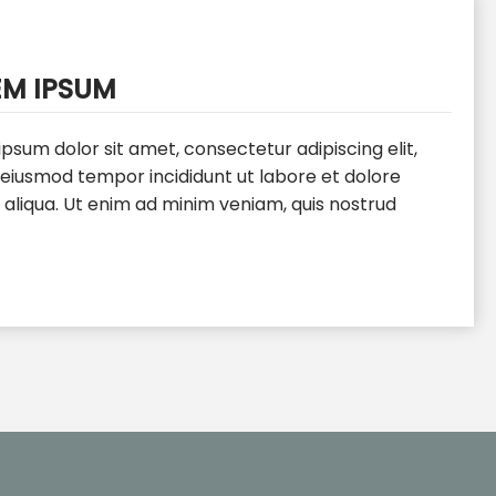
EM IPSUM
psum dolor sit amet, consectetur adipiscing elit,
 eiusmod tempor incididunt ut labore et dolore
aliqua. Ut enim ad minim veniam, quis nostrud
ation ullamco laboris nisi ut aliquip ex ea commodo
at. Duis aute irure dolor in reprehenderit in
te velit esse cillum dolore eu fugiat nulla pariatur.
eur sint occaecat cupidatat non proident, sunt in
ui officia deserunt mollit anim id est laborum.