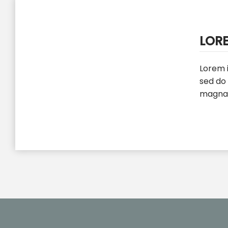
LOR
Lorem i
sed do
magna 
exercit
consequ
volupta
Except
culpa q