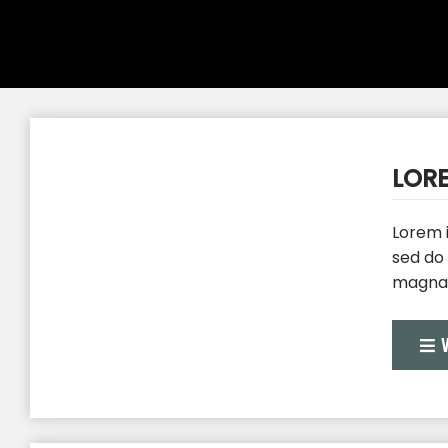
LOR
Lorem i
sed do
magna 
exercit
consequ
volupta
Except
culpa q