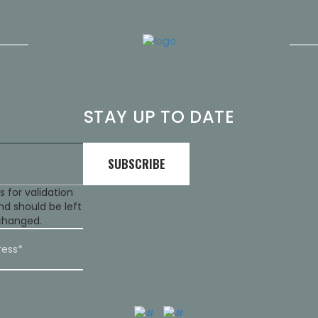
STAY UP TO DATE
is for validation
d should be left
changed.