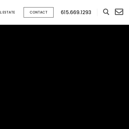
615.669.1293
L ESTATE
CONTACT