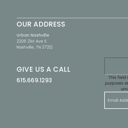
OUR ADDRESS
Urban Nashville
2206 21st Ave S
Nashville, TN 37212
GIVE US A CALL
This field 
615.669.1293
purposes an
un